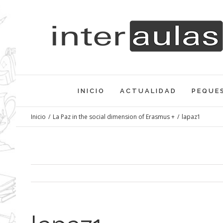
Saltar
al
contenido
INICIO
ACTUALIDAD
PEQUE
Inicio
/
La Paz in the social dimension of Erasmus +
/
lapaz1