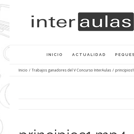
Saltar
al
contenido
INICIO
ACTUALIDAD
PEQUE
Inicio
/
Trabajos ganadores del V Concurso InterAulas
/
principios