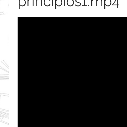
principios1.mp4
Reproductor
de
vídeo