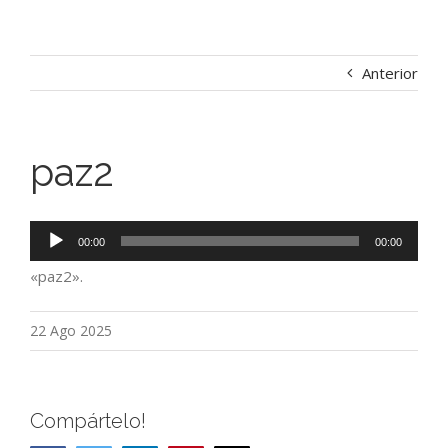
Anterior
paz2
Reproductor
00:00
00:00
de
«paz2».
audio
22 Ago 2025
Compártelo!