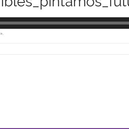
ibles_pintamos_fut
».