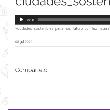
ciudades_sosten
Reproductor
00:00
de
«ciudades_sostenibles_pintamos_futuro_con_luz_natural
audio
08 Jul 2021
Compártelo!