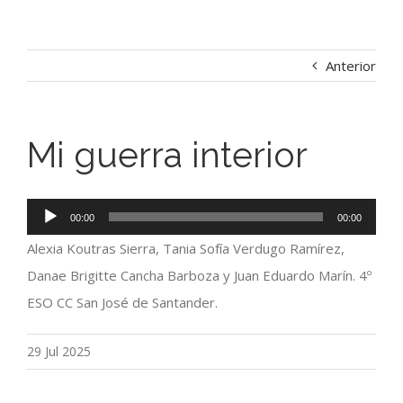
Anterior
Mi guerra interior
Reproductor
00:00
00:00
de
Alexia Koutras Sierra, Tania Sofía Verdugo Ramírez,
audio
Danae Brigitte Cancha Barboza y Juan Eduardo Marín. 4º
ESO CC San José de Santander.
29 Jul 2025