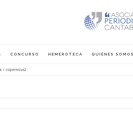
S
CONCURSO
HEMEROTECA
QUIÉNES SOMO
a
/
copernicus2