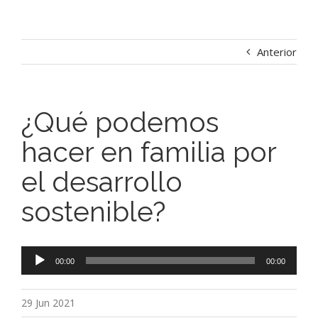
Anterior
¿Qué podemos
hacer en familia por
el desarrollo
sostenible?
Reproductor
00:00
00:00
de
audio
29 Jun 2021