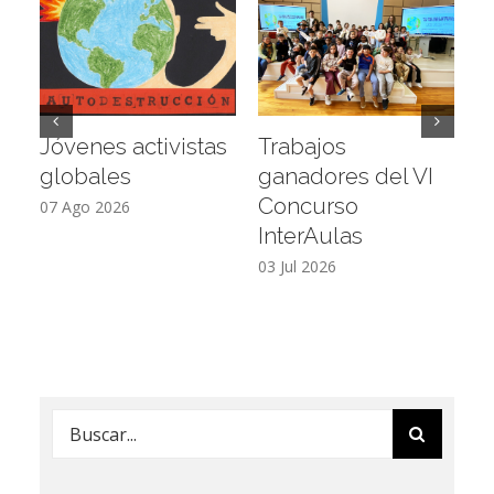
Jóvenes activistas
Trabajos
D
globales
ganadores del VI
a
Concurso
L
07 Ago 2026
InterAulas
26
03 Jul 2026
Buscar: