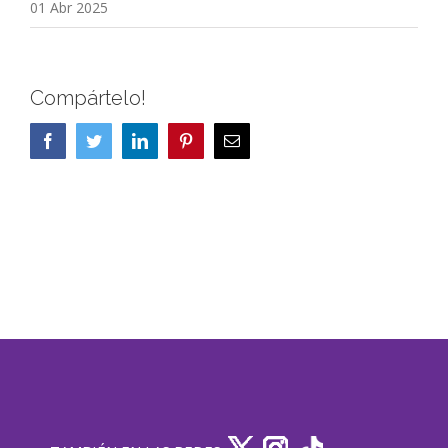
01 Abr 2025
Compártelo!
Facebook
Twitter
LinkedIn
Pinterest
Correo
electrónico