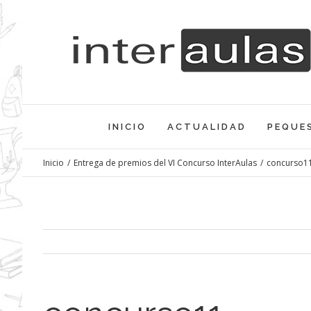
Saltar
al
contenido
INICIO
ACTUALIDAD
PEQUE
Inicio
/
Entrega de premios del VI Concurso InterAulas
/
concurso1